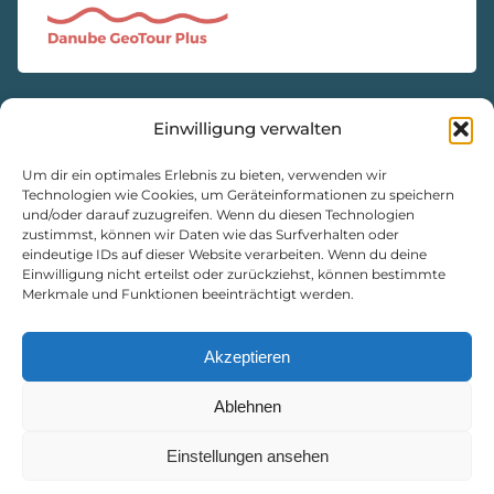
Einwilligung verwalten
KONTAKT
Natur- und Geopark Steirische Eisenwurzen GmbH
Um dir ein optimales Erlebnis zu bieten, verwenden wir
Technologien wie Cookies, um Geräteinformationen zu speichern
und/oder darauf zuzugreifen. Wenn du diesen Technologien
8933 St. Gallen, Markt 35
zustimmst, können wir Daten wie das Surfverhalten oder
+43 3632 7714
eindeutige IDs auf dieser Website verarbeiten. Wenn du deine
Einwilligung nicht erteilst oder zurückziehst, können bestimmte
naturpark@eisenwurzen.com
Merkmale und Funktionen beeinträchtigt werden.
www.eisenwurzen.com
Impressum
|
Datenschutz
|
Cookie-Richtlinie
Akzeptieren
Ablehnen
Einstellungen ansehen