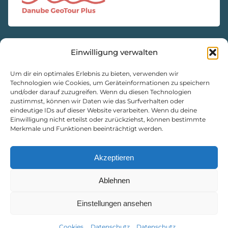
Einwilligung verwalten
KONTAKT
Natur- und Geopark Steirische Eisenwurzen GmbH
Um dir ein optimales Erlebnis zu bieten, verwenden wir
Technologien wie Cookies, um Geräteinformationen zu speichern
und/oder darauf zuzugreifen. Wenn du diesen Technologien
8933 St. Gallen, Markt 35
zustimmst, können wir Daten wie das Surfverhalten oder
+43 3632 7714
eindeutige IDs auf dieser Website verarbeiten. Wenn du deine
Einwilligung nicht erteilst oder zurückziehst, können bestimmte
naturpark@eisenwurzen.com
Merkmale und Funktionen beeinträchtigt werden.
www.eisenwurzen.com
Impressum
|
Datenschutz
|
Cookie-Richtlinie
Akzeptieren
Ablehnen
Einstellungen ansehen
Cookies
Datenschutz
Datenschutz