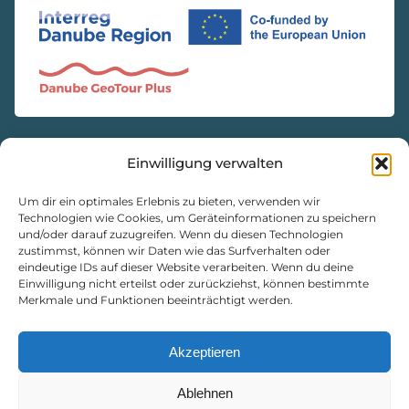
Einwilligung verwalten
KONTAKT
Natur- und Geopark Steirische Eisenwurzen GmbH
Um dir ein optimales Erlebnis zu bieten, verwenden wir
Technologien wie Cookies, um Geräteinformationen zu speichern
und/oder darauf zuzugreifen. Wenn du diesen Technologien
8933 St. Gallen, Markt 35
zustimmst, können wir Daten wie das Surfverhalten oder
+43 3632 7714
eindeutige IDs auf dieser Website verarbeiten. Wenn du deine
Einwilligung nicht erteilst oder zurückziehst, können bestimmte
naturpark@eisenwurzen.com
Merkmale und Funktionen beeinträchtigt werden.
www.eisenwurzen.com
Impressum
|
Datenschutz
|
Cookie-Richtlinie
Akzeptieren
Ablehnen