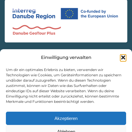
Einwilligung verwalten
KONTAKT
Natur- und Geopark Steirische Eisenwurzen GmbH
Um dir ein optimales Erlebnis zu bieten, verwenden wir
Technologien wie Cookies, um Geräteinformationen zu speichern
und/oder darauf zuzugreifen. Wenn du diesen Technologien
8933 St. Gallen, Markt 35
zustimmst, können wir Daten wie das Surfverhalten oder
+43 3632 7714
eindeutige IDs auf dieser Website verarbeiten. Wenn du deine
Einwilligung nicht erteilst oder zurückziehst, können bestimmte
naturpark@eisenwurzen.com
Merkmale und Funktionen beeinträchtigt werden.
www.eisenwurzen.com
Impressum
|
Datenschutz
|
Cookie-Richtlinie
Akzeptieren
Ablehnen