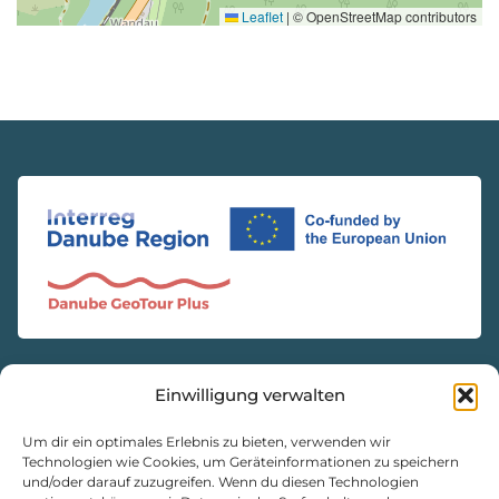
Leaflet
|
© OpenStreetMap contributors
Einwilligung verwalten
KONTAKT
Natur- und Geopark Steirische Eisenwurzen GmbH
Um dir ein optimales Erlebnis zu bieten, verwenden wir
Technologien wie Cookies, um Geräteinformationen zu speichern
und/oder darauf zuzugreifen. Wenn du diesen Technologien
8933 St. Gallen, Markt 35