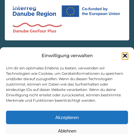
Einwilligung verwalten
KONTAKT
Natur- und Geopark Steirische Eisenwurzen GmbH
Um dir ein optimales Erlebnis zu bieten, verwenden wir
Technologien wie Cookies, um Geräteinformationen zu speichern
und/oder darauf zuzugreifen. Wenn du diesen Technologien
8933 St. Gallen, Markt 35
zustimmst, können wir Daten wie das Surfverhalten oder
+43 3632 7714
eindeutige IDs auf dieser Website verarbeiten. Wenn du deine
Einwilligung nicht erteilst oder zurückziehst, können bestimmte
naturpark@eisenwurzen.com
Merkmale und Funktionen beeinträchtigt werden.
www.eisenwurzen.com
Impressum
|
Datenschutz
|
Cookie-Richtlinie
Akzeptieren
Ablehnen