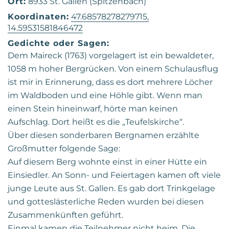
Ort:
8933 St. Gallen (Spitzenbach)
Koordinaten:
47.68578278279715,
14.59531581846472
Gedichte oder Sagen:
Dem Maireck (1763) vorgelagert ist ein bewaldeter,
1058 m hoher Bergrücken. Von einem Schulausflug
ist mir in Erinnerung, dass es dort mehrere Löcher
im Waldboden und eine Höhle gibt. Wenn man
einen Stein hineinwarf, hörte man keinen
Aufschlag. Dort heißt es die „Teufelskirche“.
Über diesen sonderbaren Bergnamen erzählte
Großmutter folgende Sage:
Auf diesem Berg wohnte einst in einer Hütte ein
Einsiedler. An Sonn- und Feiertagen kamen oft viele
junge Leute aus St. Gallen. Es gab dort Trinkgelage
und gotteslästerliche Reden wurden bei diesen
Zusammenkünften geführt.
Einmal kamen die Teilnehmer nicht heim. Die