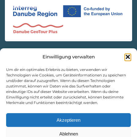
Einwilligung verwalten
KONTAKT
Natur- und Geopark Steirische Eisenwurzen GmbH
Um dir ein optimales Erlebnis zu bieten, verwenden wir
Technologien wie Cookies, um Geräteinformationen zu speichern
und/oder darauf zuzugreifen. Wenn du diesen Technologien
8933 St. Gallen, Markt 35
zustimmst, können wir Daten wie das Surfverhalten oder
+43 3632 7714
eindeutige IDs auf dieser Website verarbeiten. Wenn du deine
naturpark@eisenwurzen.com
Einwilligung nicht erteilst oder zurückziehst, können bestimmte
Merkmale und Funktionen beeinträchtigt werden.
www.eisenwurzen.com
Impressum
|
Datenschutz
|
Cookie-Richtlinie
Akzeptieren
Ablehnen