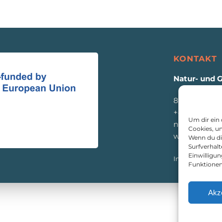
KONTAKT
Natur- und 
8933 St. Gall
+43 3632 771
Um dir ein
naturpark@e
Cookies, u
www.eisenw
Wenn du di
Surfverhalt
Einwilligu
Impressum
|
D
Funktionen
Akz