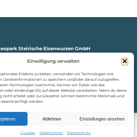
Geopark Steirische Eisenwurzen GmbH
Einwilligung verwalten
en, Markt 35
4
 optimales Erlebnis zu bieten, verwenden wir Technologien wie
isenwurzen.com
m Geräteinformationen zu speichern und/oder darauf zuzugreifen.
urzen.com
esen Technologien zustimmst, können wir Daten wie das
en oder eindeutige IDs auf dieser Website verarbeiten. Wenn du deine
ng nicht erteilst oder zurückziehst, können bestimmte Merkmale und
atenschutz
|
Cookie-Richtlinie
 beeinträchtigt werden.
eptieren
Ablehnen
Einstellungen ansehen
Cookies
Datenschutz
Datenschutz