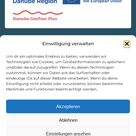
Einwilligung verwalten
KONTAKT
Natur- und Geopark Steirische Eisenwurzen GmbH
Um dir ein optimales Erlebnis zu bieten, verwenden wir
Technologien wie Cookies, um Geräteinformationen zu speichern
und/oder darauf zuzugreifen. Wenn du diesen Technologien
8933 St. Gallen, Markt 35
zustimmst, können wir Daten wie das Surfverhalten oder
+43 3632 7714
eindeutige IDs auf dieser Website verarbeiten. Wenn du deine
naturpark@eisenwurzen.com
Einwilligung nicht erteilst oder zurückziehst, können bestimmte
Merkmale und Funktionen beeinträchtigt werden.
www.eisenwurzen.com
Impressum
|
Datenschutz
|
Cookie-Richtlinie
Akzeptieren
Ablehnen
Einstellungen ansehen