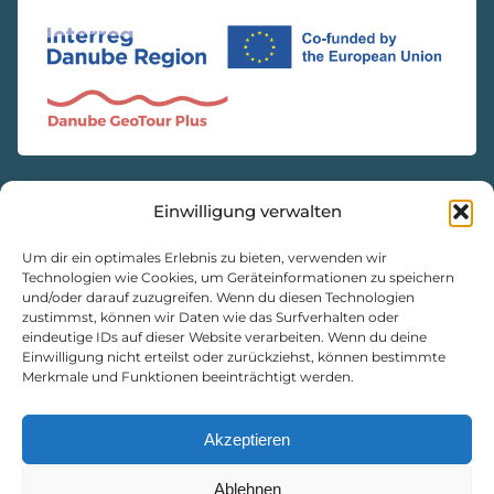
Einwilligung verwalten
KONTAKT
Natur- und Geopark Steirische Eisenwurzen GmbH
Um dir ein optimales Erlebnis zu bieten, verwenden wir
Technologien wie Cookies, um Geräteinformationen zu speichern
und/oder darauf zuzugreifen. Wenn du diesen Technologien
8933 St. Gallen, Markt 35
zustimmst, können wir Daten wie das Surfverhalten oder
+43 3632 7714
eindeutige IDs auf dieser Website verarbeiten. Wenn du deine
naturpark@eisenwurzen.com
Einwilligung nicht erteilst oder zurückziehst, können bestimmte
Merkmale und Funktionen beeinträchtigt werden.
www.eisenwurzen.com
Impressum
|
Datenschutz
|
Cookie-Richtlinie
Akzeptieren
Ablehnen