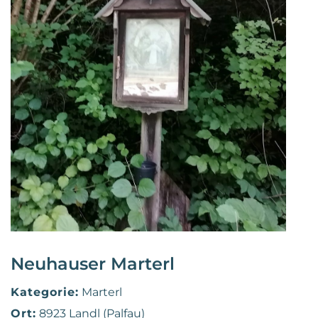
Neuhauser Marterl
Kategorie:
Marterl
Ort:
8923 Landl (Palfau)