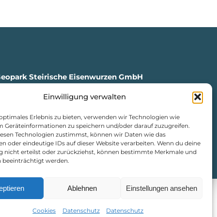
Geopark Steirische Eisenwurzen GmbH
Einwilligung verwalten
en, Markt 35
4
 optimales Erlebnis zu bieten, verwenden wir Technologien wie
isenwurzen.com
m Geräteinformationen zu speichern und/oder darauf zuzugreifen.
urzen.com
esen Technologien zustimmst, können wir Daten wie das
en oder eindeutige IDs auf dieser Website verarbeiten. Wenn du deine
ng nicht erteilst oder zurückziehst, können bestimmte Merkmale und
atenschutz
|
Cookie-Richtlinie
 beeinträchtigt werden.
eptieren
Ablehnen
Einstellungen ansehen
Cookies
Datenschutz
Datenschutz