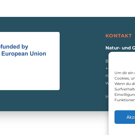
KONTAKT
Natur- und 
8933 St. Gall
+43 3632 771
Um dir ein
naturpark@e
Cookies, u
www.eisenw
Wenn du di
Surfverhalt
Einwilligu
Impressum
|
D
Funktionen
Akz