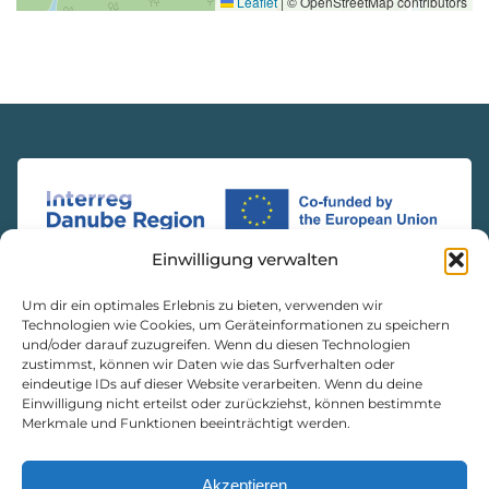
Leaflet
|
© OpenStreetMap contributors
Einwilligung verwalten
Um dir ein optimales Erlebnis zu bieten, verwenden wir
Technologien wie Cookies, um Geräteinformationen zu speichern
und/oder darauf zuzugreifen. Wenn du diesen Technologien
zustimmst, können wir Daten wie das Surfverhalten oder
KONTAKT
eindeutige IDs auf dieser Website verarbeiten. Wenn du deine
Einwilligung nicht erteilst oder zurückziehst, können bestimmte
Natur- und Geopark Steirische Eisenwurzen GmbH
Merkmale und Funktionen beeinträchtigt werden.
8933 St. Gallen, Markt 35
Akzeptieren