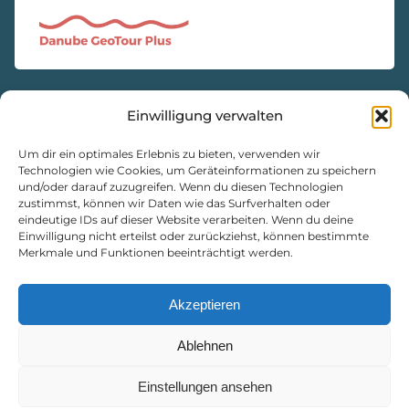
Einwilligung verwalten
KONTAKT
Natur- und Geopark Steirische Eisenwurzen GmbH
Um dir ein optimales Erlebnis zu bieten, verwenden wir
Technologien wie Cookies, um Geräteinformationen zu speichern
und/oder darauf zuzugreifen. Wenn du diesen Technologien
8933 St. Gallen, Markt 35
zustimmst, können wir Daten wie das Surfverhalten oder
+43 3632 7714
eindeutige IDs auf dieser Website verarbeiten. Wenn du deine
Einwilligung nicht erteilst oder zurückziehst, können bestimmte
naturpark@eisenwurzen.com
Merkmale und Funktionen beeinträchtigt werden.
www.eisenwurzen.com
Impressum
|
Datenschutz
|
Cookie-Richtlinie
Akzeptieren
Ablehnen
Einstellungen ansehen