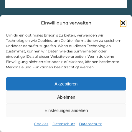
Einwilligung verwalten
KONTAKT
Natur- und Geopark Steirische Eisenwurzen GmbH
Um dir ein optimales Erlebnis zu bieten, verwenden wir
Technologien wie Cookies, um Geräteinformationen zu speichern
und/oder darauf zuzugreifen. Wenn du diesen Technologien
8933 St. Gallen, Markt 35
zustimmst, können wir Daten wie das Surfverhalten oder
+43 3632 7714
eindeutige IDs auf dieser Website verarbeiten. Wenn du deine
Einwilligung nicht erteilst oder zurückziehst, können bestimmte
naturpark@eisenwurzen.com
Merkmale und Funktionen beeinträchtigt werden.
www.eisenwurzen.com
Impressum
|
Datenschutz
|
Cookie-Richtlinie
Akzeptieren
Ablehnen
Einstellungen ansehen
Cookies
Datenschutz
Datenschutz