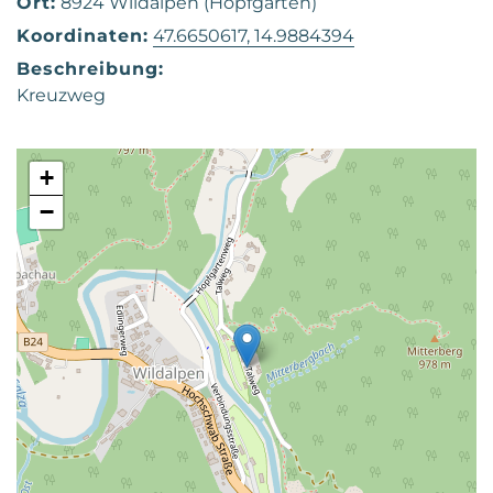
Ort:
8924 Wildalpen (Hopfgarten)
Koordinaten:
47.6650617, 14.9884394
Beschreibung:
Kreuzweg
+
−