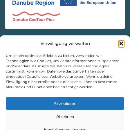
Einwilligung verwalten
KONTAKT
Natur- und Geopark Steirische Eisenwurzen GmbH
Um dir ein optimales Erlebnis zu bieten, verwenden wir
Technologien wie Cookies, um Geräteinformationen zu speichern
und/oder darauf zuzugreifen. Wenn du diesen Technologien
8933 St. Gallen, Markt 35
zustimmst, können wir Daten wie das Surfverhalten oder
+43 3632 7714
eindeutige IDs auf dieser Website verarbeiten. Wenn du deine
Einwilligung nicht erteilst oder zurückziehst, können bestimmte
naturpark@eisenwurzen.com
Merkmale und Funktionen beeinträchtigt werden.
www.eisenwurzen.com
Impressum
|
Datenschutz
|
Cookie-Richtlinie
Akzeptieren
Ablehnen
Einstellungen ansehen