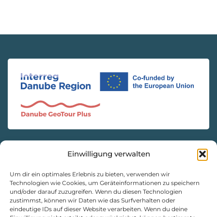
Einwilligung verwalten
KONTAKT
Natur- und Geopark Steirische Eisenwurzen GmbH
Um dir ein optimales Erlebnis zu bieten, verwenden wir
Technologien wie Cookies, um Geräteinformationen zu speichern
und/oder darauf zuzugreifen. Wenn du diesen Technologien
8933 St. Gallen, Markt 35
zustimmst, können wir Daten wie das Surfverhalten oder
+43 3632 7714
eindeutige IDs auf dieser Website verarbeiten. Wenn du deine