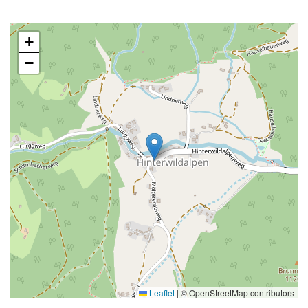
+
−
Leaflet
|
© OpenStreetMap contributors