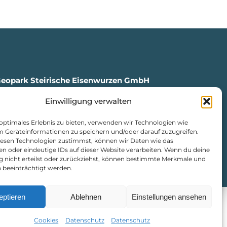
Geopark Steirische Eisenwurzen GmbH
Einwilligung verwalten
en, Markt 35
4
 optimales Erlebnis zu bieten, verwenden wir Technologien wie
isenwurzen.com
m Geräteinformationen zu speichern und/oder darauf zuzugreifen.
urzen.com
esen Technologien zustimmst, können wir Daten wie das
en oder eindeutige IDs auf dieser Website verarbeiten. Wenn du deine
ng nicht erteilst oder zurückziehst, können bestimmte Merkmale und
atenschutz
|
Cookie-Richtlinie
 beeinträchtigt werden.
eptieren
Ablehnen
Einstellungen ansehen
Cookies
Datenschutz
Datenschutz