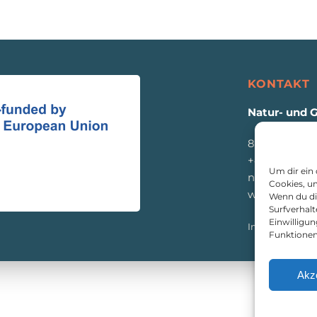
KONTAKT
Natur- und 
8933 St. Gall
+43 3632 771
Um dir ein
naturpark@e
Cookies, u
www.eisenw
Wenn du di
Surfverhalt
Einwilligu
Impressum
|
D
Funktionen
Akz