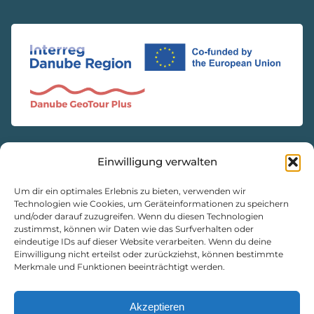
Einwilligung verwalten
KONTAKT
Natur- und Geopark Steirische Eisenwurzen GmbH
Um dir ein optimales Erlebnis zu bieten, verwenden wir
Technologien wie Cookies, um Geräteinformationen zu speichern
und/oder darauf zuzugreifen. Wenn du diesen Technologien
8933 St. Gallen, Markt 35
zustimmst, können wir Daten wie das Surfverhalten oder
+43 3632 7714
eindeutige IDs auf dieser Website verarbeiten. Wenn du deine
Einwilligung nicht erteilst oder zurückziehst, können bestimmte
naturpark@eisenwurzen.com
Merkmale und Funktionen beeinträchtigt werden.
www.eisenwurzen.com
Impressum
|
Datenschutz
|
Cookie-Richtlinie
Akzeptieren