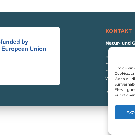
KONTAKT
Natur- und 
8933 St. Gall
+43 3632 771
Um dir ein
naturpark@e
Cookies, u
www.eisenw
Wenn du di
Surfverhalt
Einwilligu
Impressum
|
D
Funktionen
Akz