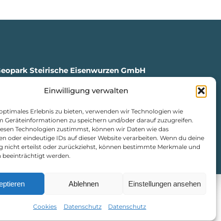
Geopark Steirische Eisenwurzen GmbH
Einwilligung verwalten
en, Markt 35
4
 optimales Erlebnis zu bieten, verwenden wir Technologien wie
isenwurzen.com
m Geräteinformationen zu speichern und/oder darauf zuzugreifen.
urzen.com
esen Technologien zustimmst, können wir Daten wie das
en oder eindeutige IDs auf dieser Website verarbeiten. Wenn du deine
ng nicht erteilst oder zurückziehst, können bestimmte Merkmale und
atenschutz
|
Cookie-Richtlinie
 beeinträchtigt werden.
eptieren
Ablehnen
Einstellungen ansehen
Cookies
Datenschutz
Datenschutz