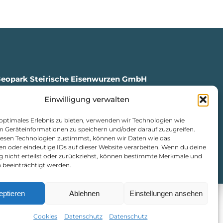
Geopark Steirische Eisenwurzen GmbH
Einwilligung verwalten
en, Markt 35
4
 optimales Erlebnis zu bieten, verwenden wir Technologien wie
isenwurzen.com
m Geräteinformationen zu speichern und/oder darauf zuzugreifen.
urzen.com
esen Technologien zustimmst, können wir Daten wie das
en oder eindeutige IDs auf dieser Website verarbeiten. Wenn du deine
ng nicht erteilst oder zurückziehst, können bestimmte Merkmale und
atenschutz
|
Cookie-Richtlinie
 beeinträchtigt werden.
eptieren
Ablehnen
Einstellungen ansehen
Cookies
Datenschutz
Datenschutz