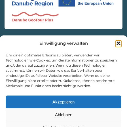
Einwilligung verwalten
KONTAKT
Natur- und Geopark Steirische Eisenwurzen GmbH
Um dir ein optimales Erlebnis zu bieten, verwenden wir
Technologien wie Cookies, um Geräteinformationen zu speichern
und/oder darauf zuzugreifen. Wenn du diesen Technologien
8933 St. Gallen, Markt 35
zustimmst, können wir Daten wie das Surfverhalten oder
+43 3632 7714
eindeutige IDs auf dieser Website verarbeiten. Wenn du deine
Einwilligung nicht erteilst oder zurückziehst, können bestimmte
naturpark@eisenwurzen.com
Merkmale und Funktionen beeinträchtigt werden.
www.eisenwurzen.com
Impressum
|
Datenschutz
|
Cookie-Richtlinie
Akzeptieren
Ablehnen