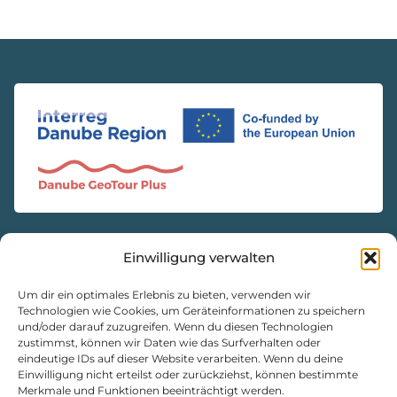
Einwilligung verwalten
KONTAKT
Natur- und Geopark Steirische Eisenwurzen GmbH
Um dir ein optimales Erlebnis zu bieten, verwenden wir
Technologien wie Cookies, um Geräteinformationen zu speichern
und/oder darauf zuzugreifen. Wenn du diesen Technologien
8933 St. Gallen, Markt 35
zustimmst, können wir Daten wie das Surfverhalten oder
+43 3632 7714
eindeutige IDs auf dieser Website verarbeiten. Wenn du deine
Einwilligung nicht erteilst oder zurückziehst, können bestimmte
naturpark@eisenwurzen.com
Merkmale und Funktionen beeinträchtigt werden.