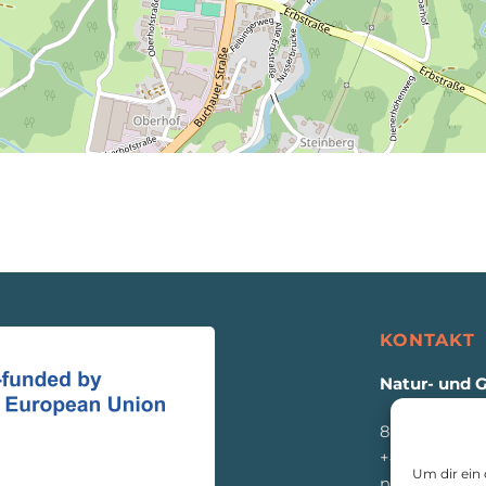
KONTAKT
Natur- und 
8933 St. Gall
+43 3632 771
Um dir ein
naturpark@e