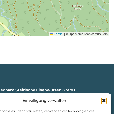
Leaflet
|
© OpenStreetMap contributors
Geopark Steirische Eisenwurzen GmbH
Einwilligung verwalten
en, Markt 35
4
 optimales Erlebnis zu bieten, verwenden wir Technologien wie
isenwurzen.com