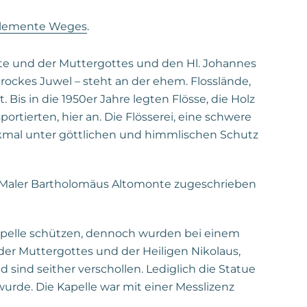
Elemente Weges
.
tete und der Muttergottes und den Hl. Johannes
ockes Juwel – steht an der ehem. Flosslände,
 Bis in die 1950er Jahre legten Flösse, die Holz
rtierten, hier an. Die Flösserei, eine schwere
nkmal unter göttlichen und himmlischen Schutz
m Maler Bartholomäus Altomonte zugeschrieben
 Kapelle schützen, dennoch wurden bei einem
der Muttergottes und der Heiligen Nikolaus,
ind seither verschollen. Lediglich die Statue
 wurde. Die Kapelle war mit einer Messlizenz