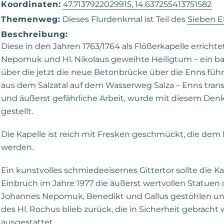
Koordinaten:
47.7137922029915, 14.637255413751582
Themenweg:
Dieses Flurdenkmal ist Teil des
Sieben 
Beschreibung:
Diese in den Jahren 1763/1764 als Flößerkapelle errich
Nepomuk und Hl. Nikolaus geweihte Heiligtum – ein bar
über die jetzt die neue Betonbrücke über die Enns führt.
aus dem Salzatal auf dem Wasserweg Salza – Enns transpo
und äußerst gefährliche Arbeit, wurde mit diesem De
gestellt.
Die Kapelle ist reich mit Fresken geschmückt, die de
werden.
Ein kunstvolles schmiedeeisernes Gittertor sollte die
Einbruch im Jahre 1977 die äußerst wertvollen Statuen 
Johannes Nepomuk, Benedikt und Gallus gestohlen und s
des Hl. Rochus blieb zurück, die in Sicherheit gebracht
ausgestattet.