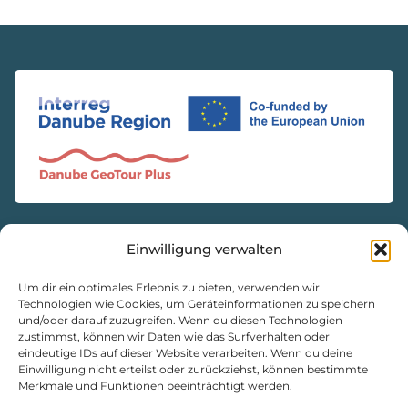
Einwilligung verwalten
KONTAKT
Natur- und Geopark Steirische Eisenwurzen GmbH
Um dir ein optimales Erlebnis zu bieten, verwenden wir
Technologien wie Cookies, um Geräteinformationen zu speichern
und/oder darauf zuzugreifen. Wenn du diesen Technologien
8933 St. Gallen, Markt 35
zustimmst, können wir Daten wie das Surfverhalten oder
+43 3632 7714
eindeutige IDs auf dieser Website verarbeiten. Wenn du deine
naturpark@eisenwurzen.com
Einwilligung nicht erteilst oder zurückziehst, können bestimmte
Merkmale und Funktionen beeinträchtigt werden.
www.eisenwurzen.com