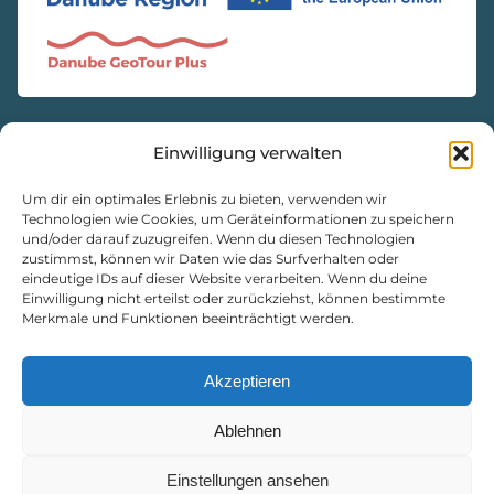
Einwilligung verwalten
KONTAKT
Natur- und Geopark Steirische Eisenwurzen GmbH
Um dir ein optimales Erlebnis zu bieten, verwenden wir
Technologien wie Cookies, um Geräteinformationen zu speichern
und/oder darauf zuzugreifen. Wenn du diesen Technologien
8933 St. Gallen, Markt 35
zustimmst, können wir Daten wie das Surfverhalten oder
+43 3632 7714
eindeutige IDs auf dieser Website verarbeiten. Wenn du deine
Einwilligung nicht erteilst oder zurückziehst, können bestimmte
naturpark@eisenwurzen.com
Merkmale und Funktionen beeinträchtigt werden.
www.eisenwurzen.com
Impressum
|
Datenschutz
|
Cookie-Richtlinie
Akzeptieren
Ablehnen
Einstellungen ansehen