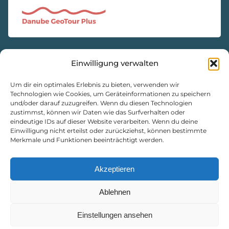
Einwilligung verwalten
KONTAKT
Natur- und Geopark Steirische Eisenwurzen GmbH
Um dir ein optimales Erlebnis zu bieten, verwenden wir
Technologien wie Cookies, um Geräteinformationen zu speichern
und/oder darauf zuzugreifen. Wenn du diesen Technologien
8933 St. Gallen, Markt 35
zustimmst, können wir Daten wie das Surfverhalten oder
+43 3632 7714
eindeutige IDs auf dieser Website verarbeiten. Wenn du deine
naturpark@eisenwurzen.com
Einwilligung nicht erteilst oder zurückziehst, können bestimmte
Merkmale und Funktionen beeinträchtigt werden.
www.eisenwurzen.com
Impressum
|
Datenschutz
|
Cookie-Richtlinie
Akzeptieren
Ablehnen
Einstellungen ansehen